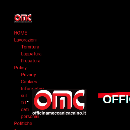
HOME
Lavorazioni
Tornitura
Lappatura
Fresatura
Policy
Privacy
Cookies
Informativa
sul
trt
dati
personali
Politiche